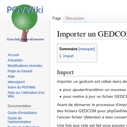
Page
Discussion
Importer un GEDC
Sauter
Sauter
Sommaire
à
à
Accueil
1
Import
la
la
Actualités
navigation
recherche
Modifications récentes
Import
Page au hasard
Aide
Importer un gedcom est utilisé dans de
sitesupport
Index du PGVWiki
pour ajouter/transférer un nouvea
Aide sur l'utilisation d'un
pour mettre à jour un fichier GE
Wiki
Avant de démarrer le processus d'impor
Documentation
des fichiers GEDCOM pour phpGedView)
Guide d'installation
l'ancien fichier (Attention à bien conse
Guide de
l'administrateur
Une fois que cela est fait vous pouvez o