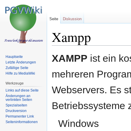
Seite
Diskussion
Xampp
Zur
Zur
XAMPP
ist ein k
Hauptseite
Navigation
Suche
Letzte Änderungen
springen
springen
Zufällige Seite
mehreren Program
Hilfe zu MediaWiki
Werkzeuge
Webservers. Es ste
Links auf diese Seite
Änderungen an
verlinkten Seiten
Betriebssysteme 
Spezialseiten
Druckversion
Permanenter Link
Windows
Seiten­informationen