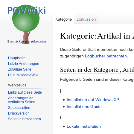
Kategorie
Diskussion
Kategorie:Artikel in 
Zur
Zur
Diese Seite enthält momentan noch kein
Navigation
Suche
zugehörigen
Logbücher betrachten
.
Hauptseite
springen
springen
Letzte Änderungen
Seiten in der Kategorie „Arti
Zufällige Seite
Hilfe zu MediaWiki
Folgende 5 Seiten sind in dieser Kateg
Werkzeuge
I
Links auf diese Seite
Änderungen an
Installation auf Windows XP
verlinkten Seiten
Installations Guide
Spezialseiten
Druckversion
L
Seiten­informationen
Lokale Installation