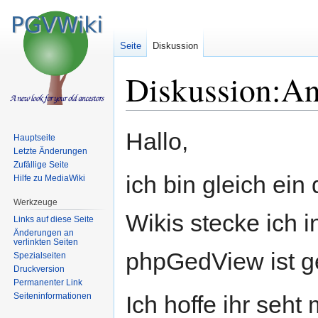
Seite
Diskussion
Diskussion:A
Zur
Zur
Hallo,
Hauptseite
Navigation
Suche
Letzte Änderungen
springen
springen
Zufällige Seite
ich bin gleich ein
Hilfe zu MediaWiki
Werkzeuge
Wikis stecke ich
Links auf diese Seite
Änderungen an
verlinkten Seiten
phpGedView ist g
Spezialseiten
Druckversion
Permanenter Link
Seiten­informationen
Ich hoffe ihr seht