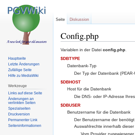
Seite
Diskussion
Config.php
Zur
Zur
Variablen in der Datei
config.php
.
Navigation
Suche
$DBTYPE
Hauptseite
springen
springen
Letzte Änderungen
Datenbank-Typ
Zufällige Seite
Der Typ der Datenbank (PEAR-Un
Hilfe zu MediaWiki
$DBHOST
Werkzeuge
Host für die Datenbank
Links auf diese Seite
Die DNS- oder IP-Adresse Ihre
Änderungen an
verlinkten Seiten
$DBUSER
Spezialseiten
Benutzername für die Datenbank
Druckversion
Der Benutzername der benötigt 
Permanenter Link
Seiten­informationen
Auswahlrechte innerhalb dieser
Vom Provider zugewiesene