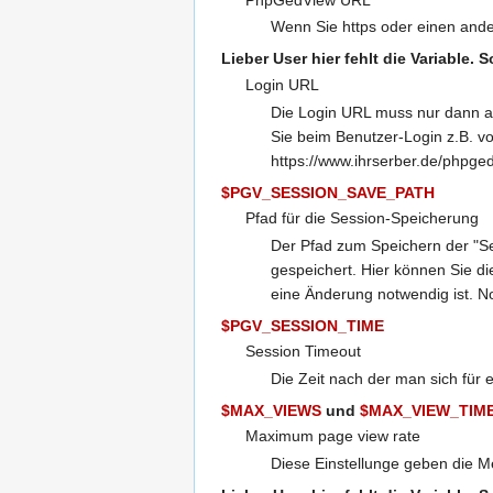
Wenn Sie https oder einen ande
Lieber User
hier fehlt die Variable. 
Login URL
Die Login URL muss nur dann an
Sie beim Benutzer-Login z.B. vo
https://www.ihrserber.de/phpged
$PGV_SESSION_SAVE_PATH
Pfad für die Session-Speicherung
Der Pfad zum Speichern der "Ses
gespeichert. Hier können Sie di
eine Änderung notwendig ist. Nor
$PGV_SESSION_TIME
Session Timeout
Die Zeit nach der man sich für
$MAX_VIEWS
und
$MAX_VIEW_TIM
Maximum page view rate
Diese Einstellunge geben die M