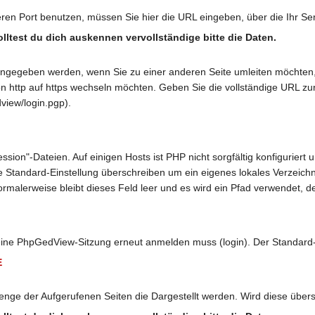
ren Port benutzen, müssen Sie hier die URL eingeben, über die Ihr Ser
Solltest du dich auskennen vervollständige bitte die Daten.
gegeben werden, wenn Sie zu einer anderen Seite umleiten möchten, 
n http auf https wechseln möchten. Geben Sie die vollständige URL zur
view/login.pgp).
sion"-Dateien. Auf einigen Hosts ist PHP nicht sorgfältig konfigurier
e Standard-Einstellung überschreiben um ein eigenes lokales Verzeichni
malerweise bleibt dieses Feld leer und es wird ein Pfad verwendet, der
 eine PhpGedView-Sitzung erneut anmelden muss (login). Der Standard-
E
enge der Aufgerufenen Seiten die Dargestellt werden. Wird diese übers