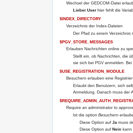
Wechsel der GEDCOM-Datei erlau
Lieber User
hier fehlt die Varia
$INDEX_DIRECTORY
Verzeichnis der Index-Dateien
Der Pfad zu einem Verzeichnis m
$PGV_STORE_MESSAGES
Erlauben Nachrichten online zu spe
Stellt ein, ob Nachrichten, di
sie sich bei PGV anmelden. Bei 
$USE_REGISTRATION_MODULE
Besuchern erlauben eine Registrie
Erlaubt den Benutzern, sich sel
Anmeldung. Danach muss der Admi
$REQUIRE_ADMIN_AUTH_REGISTR
Require an administrator to approv
Ist die option
Besuchern erlaube
Diese Option auf
Ja
muss der
Diese Option auf
Nein
kann 