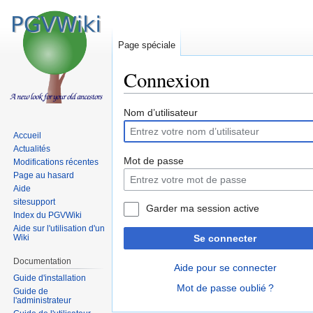
Page spéciale
Connexion
Sauter
Sauter
Nom d’utilisateur
à
à
Accueil
la
la
Actualités
navigation
recherche
Mot de passe
Modifications récentes
Page au hasard
Aide
sitesupport
Garder ma session active
Index du PGVWiki
Aide sur l'utilisation d'un
Wiki
Se connecter
Documentation
Aide pour se connecter
Guide d'installation
Mot de passe oublié ?
Guide de
l'administrateur