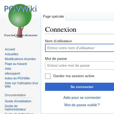
Page spéciale
Connexion
Sauter
Sauter
Nom d’utilisateur
à
à
Accueil
la
la
Actualités
navigation
recherche
Mot de passe
Modifications récentes
Page au hasard
Aide
sitesupport
Garder ma session active
Index du PGVWiki
Aide sur l'utilisation d'un
Wiki
Se connecter
Documentation
Aide pour se connecter
Guide d'installation
Mot de passe oublié ?
Guide de
l'administrateur