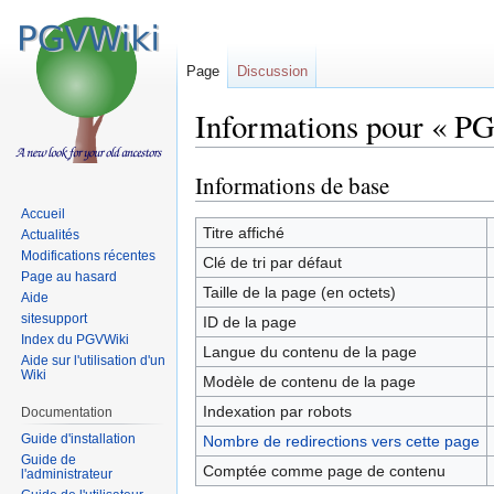
Page
Discussion
Informations pour « P
Informations de base
Sauter
Sauter
à
à
Accueil
la
la
Titre affiché
Actualités
navigation
recherche
Modifications récentes
Clé de tri par défaut
Page au hasard
Taille de la page (en octets)
Aide
sitesupport
ID de la page
Index du PGVWiki
Langue du contenu de la page
Aide sur l'utilisation d'un
Wiki
Modèle de contenu de la page
Indexation par robots
Documentation
Guide d'installation
Nombre de redirections vers cette page
Guide de
Comptée comme page de contenu
l'administrateur