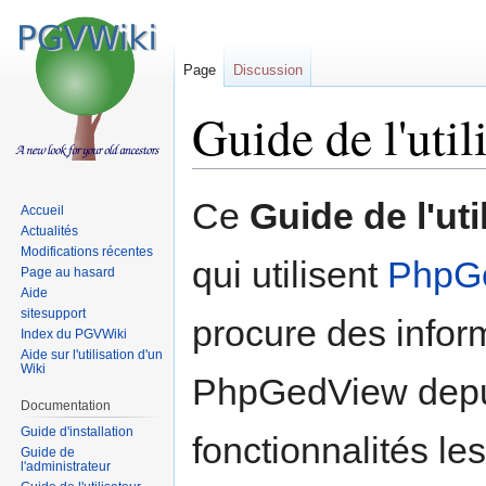
Page
Discussion
Guide de l'util
Sauter
Sauter
Ce
Guide de l'uti
Accueil
à
à
Actualités
la
la
Modifications récentes
qui utilisent
PhpG
navigation
recherche
Page au hasard
Aide
sitesupport
procure des infor
Index du PGVWiki
Aide sur l'utilisation d'un
Wiki
PhpGedView depui
Documentation
Guide d'installation
fonctionnalités le
Guide de
l'administrateur