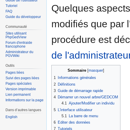
Guide de l'utilisateur
Quelques aspects
Tutoriel
FAQ
Guide du développeur
modifiés que par l
Communauté
Sites utilisant
procédure est décr
PhpGedView
Forum d'entraide
francophone
de l'administrateu
Administrateur du
PGVWiki
Outils
Sommaire
Pages liées
1
Informations générales
Suivi des pages liées
Pages spéciales
2
Définitions
Version imprimable
3
Guide de démarrage rapide
Lien permanent
4
Démarrer un nouvel arbre/GEDCOM
Informations sur la page
4.1
Ajouter/Modifier un individu
5
L'interface utilisateur
Dans d’autres langues
5.1
La barre de menu
English
6
Editer des données
7
Tutoriels