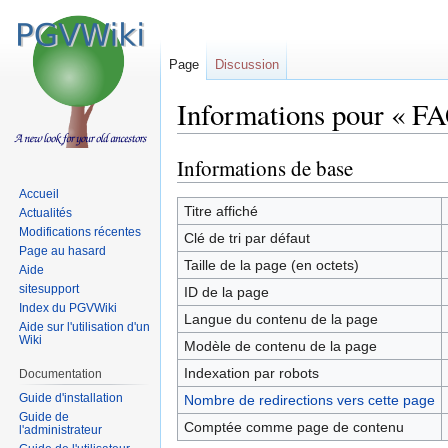
Page
Discussion
Informations pour « F
Informations de base
Sauter
Sauter
à
à
Accueil
la
la
Titre affiché
Actualités
navigation
recherche
Modifications récentes
Clé de tri par défaut
Page au hasard
Taille de la page (en octets)
Aide
sitesupport
ID de la page
Index du PGVWiki
Langue du contenu de la page
Aide sur l'utilisation d'un
Wiki
Modèle de contenu de la page
Indexation par robots
Documentation
Guide d'installation
Nombre de redirections vers cette page
Guide de
Comptée comme page de contenu
l'administrateur