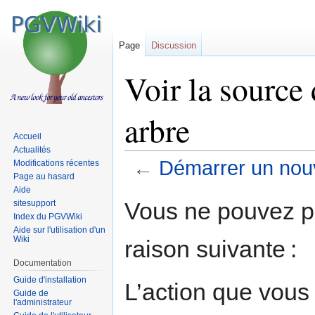
Page
Discussion
Voir la source
arbre
Accueil
Actualités
←
Démarrer un nouv
Modifications récentes
Page au hasard
Aide
Sauter
Sauter
Vous ne pouvez pa
sitesupport
à
à
Index du PGVWiki
la
la
Aide sur l'utilisation d'un
Wiki
raison suivante :
navigation
recherche
Documentation
Guide d'installation
L’action que vous
Guide de
l'administrateur