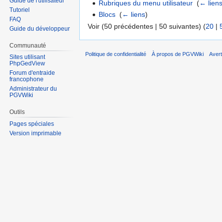
Guide de l'utilisateur
Rubriques du menu utilisateur
‎
(
← lien
Tutoriel
Blocs
‎
(
← liens
)
FAQ
Voir (50 précédentes | 50 suivantes) (
20
|
Guide du développeur
Communauté
Politique de confidentialité
À propos de PGVWiki
Aver
Sites utilisant
PhpGedView
Forum d'entraide
francophone
Administrateur du
PGVWiki
Outils
Pages spéciales
Version imprimable