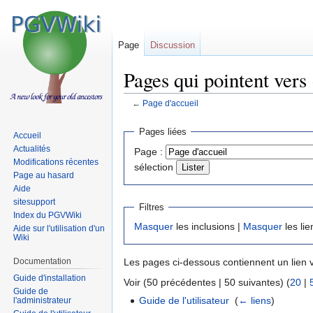
Page
Discussion
Pages qui pointent vers 
←
Page d'accueil
Sauter
Sauter
Pages liées
Accueil
à
à
Actualités
Page :
la
la
Modifications récentes
sélection
navigation
recherche
Page au hasard
Aide
sitesupport
Filtres
Index du PGVWiki
Masquer
les inclusions |
Masquer
les lie
Aide sur l'utilisation d'un
Wiki
Documentation
Les pages ci-dessous contiennent un lien 
Guide d'installation
Voir (50 précédentes | 50 suivantes) (
20
|
Guide de
Guide de l'utilisateur
‎
(
← liens
)
l'administrateur