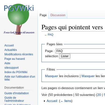
Page
Discussion
Pages qui pointent vers
←
FAQ
Sauter
Sauter
Pages liées
Accueil
à
à
Actualités
Page :
la
la
Modifications récentes
sélection
navigation
recherche
Page au hasard
Aide
sitesupport
Filtres
Index du PGVWiki
Masquer
les inclusions |
Masquer
les lie
Aide sur l'utilisation d'un
Wiki
Documentation
Les pages ci-dessous contiennent un lien 
Guide d'installation
Voir (50 précédentes | 50 suivantes) (
20
|
Guide de
Accueil
‎
(
← liens
)
l'administrateur