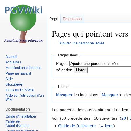
Page
Discussion
Pages qui pointent vers
←
Ajouter une personne isolée
Sauter
Sauter
Pages liées
Accueil
à
à
Actualités
Page :
la
la
Modifications récentes
sélection
navigation
recherche
Page au hasard
Aide
sitesupport
Filtres
Index du PGVWiki
Masquer
les inclusions |
Masquer
les lie
Aide sur l'utilisation d'un
Wiki
Documentation
Les pages ci-dessous contiennent un lien 
Guide d'installation
Voir (50 précédentes | 50 suivantes) (
20
|
Guide de
Guide de l'utilisateur
‎
(
← liens
)
l'administrateur