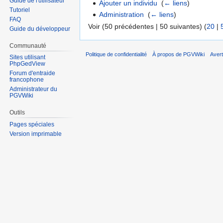
Guide de l'utilisateur
Ajouter un individu
‎
(
← liens
)
Tutoriel
Administration
‎
(
← liens
)
FAQ
Voir (50 précédentes | 50 suivantes) (
20
|
Guide du développeur
Communauté
Politique de confidentialité
À propos de PGVWiki
Aver
Sites utilisant
PhpGedView
Forum d'entraide
francophone
Administrateur du
PGVWiki
Outils
Pages spéciales
Version imprimable