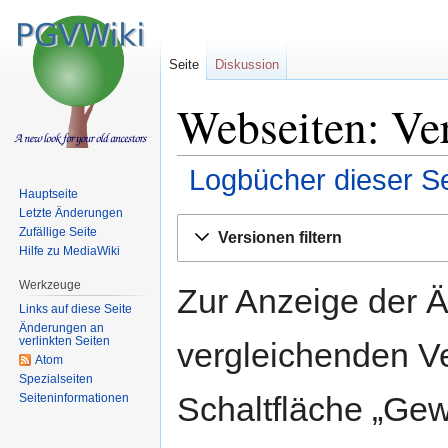
Seite
Diskussion
Webseiten: Ve
Logbücher dieser Se
Hauptseite
Letzte Änderungen
Zur
Zur
Zufällige Seite
Versionen filtern
Navigation
Suche
Hilfe zu MediaWiki
springen
springen
Werkzeuge
Zur Anzeige der 
Links auf diese Seite
Änderungen an
verlinkten Seiten
vergleichenden V
Atom
Spezialseiten
Schaltfläche „Gew
Seiten­informationen