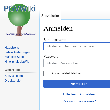
Spezialseite
Anmelden
Zur
Zur
Benutzername
Navigation
Suche
Hauptseite
springen
springen
Letzte Änderungen
Passwort
Zufällige Seite
Hilfe zu MediaWiki
Werkzeuge
Angemeldet bleiben
Spezialseiten
Druckversion
Anmelden
Hilfe beim Anmelden
Passwort vergessen?