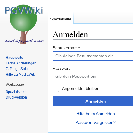
Spezialseite
Anmelden
Zur
Zur
Benutzername
Navigation
Suche
Hauptseite
springen
springen
Letzte Änderungen
Passwort
Zufällige Seite
Hilfe zu MediaWiki
Werkzeuge
Angemeldet bleiben
Spezialseiten
Druckversion
Anmelden
Hilfe beim Anmelden
Passwort vergessen?