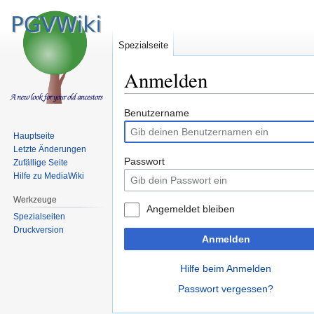
Spezialseite
Anmelden
Zur
Zur
Benutzername
Navigation
Suche
Hauptseite
springen
springen
Letzte Änderungen
Passwort
Zufällige Seite
Hilfe zu MediaWiki
Werkzeuge
Angemeldet bleiben
Spezialseiten
Druckversion
Anmelden
Hilfe beim Anmelden
Passwort vergessen?