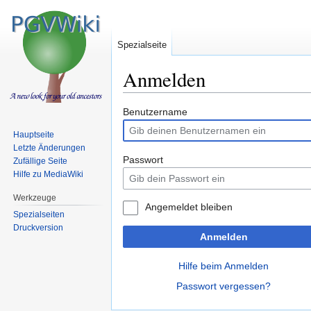
Spezialseite
Anmelden
Zur
Zur
Benutzername
Navigation
Suche
Hauptseite
springen
springen
Letzte Änderungen
Passwort
Zufällige Seite
Hilfe zu MediaWiki
Werkzeuge
Angemeldet bleiben
Spezialseiten
Druckversion
Anmelden
Hilfe beim Anmelden
Passwort vergessen?