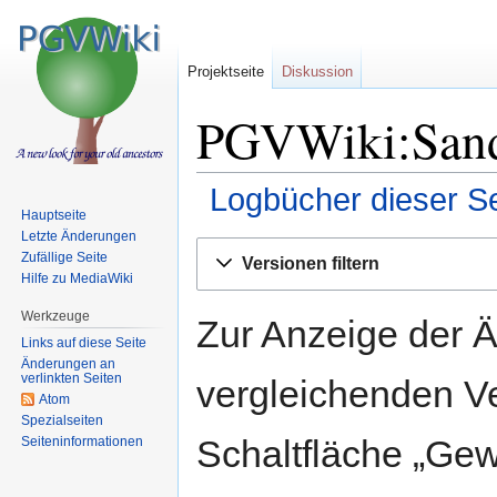
Projektseite
Diskussion
PGVWiki:Sandb
Logbücher dieser Se
Hauptseite
Letzte Änderungen
Zur
Zur
Zufällige Seite
Versionen filtern
Navigation
Suche
Hilfe zu MediaWiki
springen
springen
Werkzeuge
Zur Anzeige der 
Links auf diese Seite
Änderungen an
verlinkten Seiten
vergleichenden V
Atom
Spezialseiten
Schaltfläche „Gew
Seiten­informationen