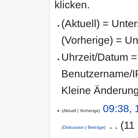
klicken.
(Aktuell) = Unte
(Vorherige) = Un
Uhrzeit/Datum = 
Benutzername/IP
Kleine Änderun
09:38, 
Aktuell
Vorherige
‎
11
Diskussion
Beiträge