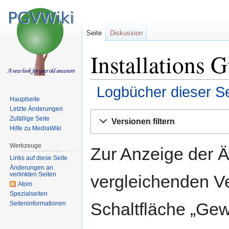
Seite
Diskussion
Installations 
Logbücher dieser Se
Hauptseite
Letzte Änderungen
Zur
Zur
Zufällige Seite
Versionen filtern
Navigation
Suche
Hilfe zu MediaWiki
springen
springen
Werkzeuge
Zur Anzeige der 
Links auf diese Seite
Änderungen an
verlinkten Seiten
vergleichenden V
Atom
Spezialseiten
Schaltfläche „Gew
Seiten­informationen