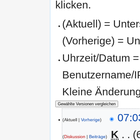
klicken.
(Aktuell) = Unte
(Vorherige) = Un
Uhrzeit/Datum = 
Benutzername/IP
Kleine Änderun
07:0
Aktuell
Vorherige
‎
K
Diskussion
Beiträge