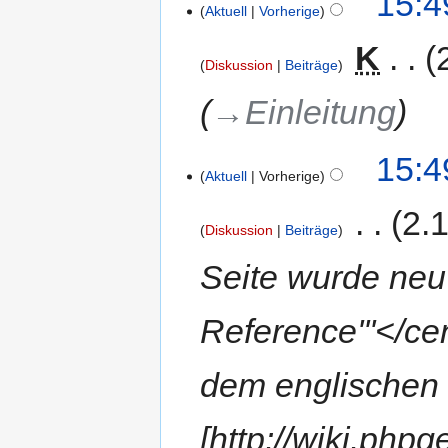
15:4
Aktuell
Vorherige
‎
K
Diskussion
Beiträge
→‎Einleitung
15:4
Aktuell
Vorherige
‎
2.
Diskussion
Beiträge
Seite wurde neu
Reference'''</ce
dem englischen 
[http://wiki.php