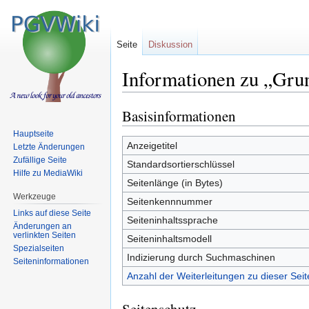
Seite
Diskussion
Informationen zu „Gru
Basisinformationen
Zur
Zur
Navigation
Suche
Hauptseite
springen
springen
Anzeigetitel
Letzte Änderungen
Zufällige Seite
Standardsortierschlüssel
Hilfe zu MediaWiki
Seitenlänge (in Bytes)
Werkzeuge
Seitenkennnummer
Links auf diese Seite
Seiteninhaltssprache
Änderungen an
verlinkten Seiten
Seiteninhaltsmodell
Spezialseiten
Indizierung durch Suchmaschinen
Seiten­informationen
Anzahl der Weiterleitungen zu dieser Seit