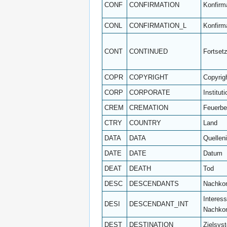
CONF
CONFIRMATION
Konfirm
CONL
CONFIRMATION_L
Konfirm
CONT
CONTINUED
Fortset
COPR
COPYRIGHT
Copyrig
CORP
CORPORATE
Instituti
CREM
CREMATION
Feuerbe
CTRY
COUNTRY
Land
DATA
DATA
Quellen
DATE
DATE
Datum
DEAT
DEATH
Tod
DESC
DESCENDANTS
Nachk
Interes
DESI
DESCENDANT_INT
Nachk
DEST
DESTINATION
Zielsys