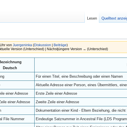
Lesen
Quelltext anze
 Uhr von
Juergeninka
(
Diskussion
|
Beiträge
)
ktuelle Version (Unterschied) | Nächstjüngere Version → (Unterschied)
Bezeichnung
Deutsch
ung
Für einen Titel, eine Beschreibung oder einen Namen
e
Aktuelle Adresse einer Person, eines Übermittlers, eine
ile einer Adresse
Erste Zeile einer Adresse
Zeile einer Adresse
Zweite Zeile einer Adresse
n
Dokumentation einer Kind - Eltern Beziehung, die nicht 
al File Nummer
Eindeutige Satznummer in Ancestral File (LDS Progra