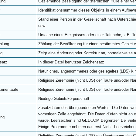
ung
Geziemende Beseitigung der sterblichen Hülle einer ve
r
Identifikationsnummer dieses Objekts in einem Aufbew
Stand einer Person in der Gesellschaft nach Unterschie
usw.
e
Ursache eines Ereignisses oder einer Tatsache, z.B. 
hlung
Zählung der Bevölkerung für einen bestimmtes Gebiet w
ng
Zeigt eine Änderung oder Korrektur an, normalerweise
satz
In dieser Datei benutzter Zeichensatz
Natürliches, angenommenes oder gesiegeltes (LDS) Kin
Religiöse Zeremonie (nicht LDS) der Taufe und/oder 
enentaufe
Religiöse Zeremonie (nicht LDS) der Taufe und/oder 
Niedrige Gebietskörperschaft
Zusatzdaten des übergeordneten Wertes. Die Daten we
vorherigen Zeile angehängt. Die Daten dürfen nicht an 
ung
würde. Leerzeichen sind GEDCOM Begrenzer. Bei viel
Einige Programme nehmen das erst Nicht- Leerzeiche
Religiöse Zeremonie (nicht LDS) der Übertragung des G