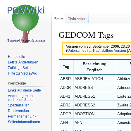
Seite
Diskussion
GEDCOM Tags
Version vom 30. September 2006, 23:26
(
Unterschied
)
← Nächstältere Version
| A
Hauptseite
Zur
Zur
Letzte Änderungen
Bezeichnung
Tag
Zufällige Seite
Navigation
Suche
Englisch
Hilfe zu MediaWiki
springen
springen
ABBR
ABBREVIATION
Abkürz
Werkzeuge
ADDR
ADDRESS
Adress
Links auf diese Seite
Änderungen an
ADR1
ADDRESS1
Erste Ze
verlinkten Seiten
ADR2
ADDRESS2
Zweite 
Spezialseiten
Druckversion
ADOP
ADOPTION
Adoptio
Permanenter Link
Seiten­informationen
AFN
AFN
Ancestr