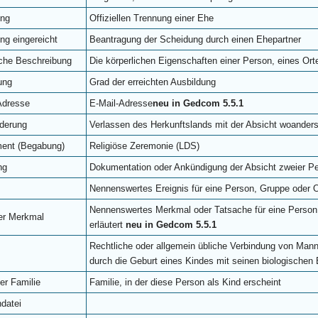
ung
Offiziellen Trennung einer Ehe
ng eingereicht
Beantragung der Scheidung durch einen Ehepartner
iche Beschreibung
Die körperlichen Eigenschaften einer Person, eines Ort
ung
Grad der erreichten Ausbildung
Adresse
E-Mail-Adresse
neu in Gedcom 5.5.1
derung
Verlassen des Herkunftslands mit der Absicht woanders
ent (Begabung)
Religiöse Zeremonie (LDS)
ng
Dokumentation oder Ankündigung der Absicht zweier Pe
Nennenswertes Ereignis für eine Person, Gruppe oder O
Nennenswertes Merkmal oder Tatsache für eine Person
er Merkmal
erläutert
neu in Gedcom 5.5.1
Rechtliche oder allgemein übliche Verbindung von Mann
durch die Geburt eines Kindes mit seinen biologischen 
er Familie
Familie, in der diese Person als Kind erscheint
ndatei