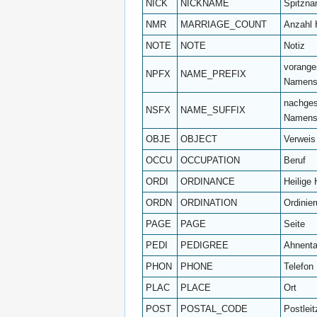
NICK
NICKNAME
Spitzn
NMR
MARRIAGE_COUNT
Anzahl 
NOTE
NOTE
Notiz
voranges
NPFX
NAME_PREFIX
Namensz
nachgest
NSFX
NAME_SUFFIX
Namens
OBJE
OBJECT
Verweis
OCCU
OCCUPATION
Beruf
ORDI
ORDINANCE
Heilige
ORDN
ORDINATION
Ordinie
PAGE
PAGE
Seite
PEDI
PEDIGREE
Ahnenta
PHON
PHONE
Telefon
PLAC
PLACE
Ort
POST
POSTAL_CODE
Postleit