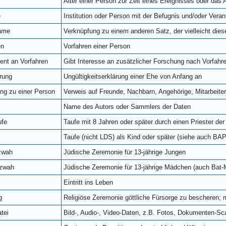
Alter einer Person zur Zeit eines Ereignisses oder das
e
Institution oder Person mit der Befugnis und/oder Veran
ame
Verknüpfung zu einem anderen Satz, der vielleicht dies
en
Vorfahren einer Person
sent an Vorfahren
Gibt Interesse an zusätzlicher Forschung nach Vorfahr
erung
Ungültigkeitserklärung einer Ehe von Anfang an
ng zu einer Person
Verweis auf Freunde, Nachbarn, Angehörige, Mitarbeite
Name des Autors oder Sammlers der Daten
ufe
Taufe mit 8 Jahren oder später durch einen Priester d
Taufe (nicht LDS) als Kind oder später (siehe auch B
zwah
Jüdische Zeremonie für 13-jährige Jungen
tzwah
Jüdische Zeremonie für 13-jährige Mädchen (auch Bat-
Eintritt ins Leben
g
Religiöse Zeremonie göttliche Fürsorge zu bescheren
tei
Bild-, Audio-, Video-Daten, z.B. Fotos, Dokumenten-Sc