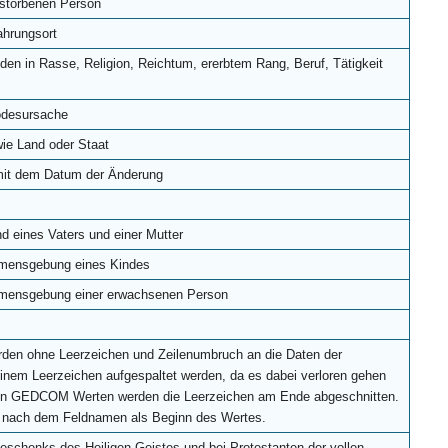
rstorbenen Person
ahrungsort
den in Rasse, Religion, Reichtum, ererbtem Rang, Beruf, Tätigkeit
Todesursache
ie Land oder Staat
 mit dem Datum der Änderung
d eines Vaters und einer Mutter
Namensgebung eines Kindes
Namensgebung einer erwachsenen Person
rden ohne Leerzeichen und Zeilenumbruch an die Daten der
einem Leerzeichen aufgespaltet werden, da es dabei verloren gehen
en GEDCOM Werten werden die Leerzeichen am Ende abgeschnitten.
n nach dem Feldnamen als Beginn des Wertes.
eschenks des Heiligen Geistes und bei Protestanten der vollen