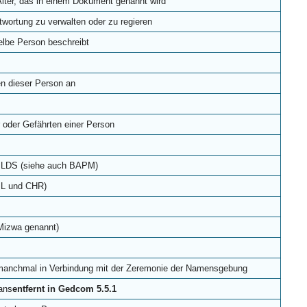
 Alter, das in einem Dokument genannt wird
twortung zu verwalten oder zu regieren
elbe Person beschreibt
en dieser Person an
r oder Gefährten einer Person
er LDS (siehe auch BAPM)
APL und CHR)
Mizwa genannt)
; manchmal in Verbindung mit der Zeremonie der Namensgebung
ans
entfernt in Gedcom 5.5.1