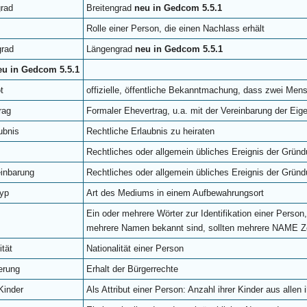
grad
Breitengrad
neu in Gedcom 5.5.1
Rolle einer Person, die einen Nachlass erhält
rad
Längengrad
neu in Gedcom 5.5.1
eu in Gedcom 5.5.1
t
offizielle, öffentliche Bekanntmachung, dass zwei Mens
rag
Formaler Ehevertrag, u.a. mit der Vereinbarung der Eig
ubnis
Rechtliche Erlaubnis zu heiraten
Rechtliches oder allgemein übliches Ereignis der Grün
inbarung
Rechtliches oder allgemein übliches Ereignis der Grün
yp
Art des Mediums in einem Aufbewahrungsort
Ein oder mehrere Wörter zur Identifikation einer Person
mehrere Namen bekannt sind, sollten mehrere NAME Ze
ität
Nationalität einer Person
erung
Erhalt der Bürgerrechte
Kinder
Als Attribut einer Person: Anzahl ihrer Kinder aus allen i