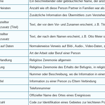
ame
Ein beschreibender oder gebräuchlicher Name, der anst
Heiraten
Anzahl wie oft diese Person Partner in Familien war als 
Zusätzliche Information des Übermittlers zum Verstehe
tellter
Text, der vor dem Vor- und Zunamen erscheint, z.B. Titel
usatz (Titel)
ellter
Text, der nach dem Namen erscheint, z.B. Otto Meier sen
zusatz
 auf Daten
Normalerweise Verweis auf Bild-, Audio-, Video-Daten
Art der Arbeit oder Beruf einer Person
 Handlung
Religiöse Zeremonie allgemein
rung
Religiöse Zeremonie des Erhalts der Befugnis, in relig
Nummer oder Beschreibung, wo die Information in eine
fel
Information zu einer Person zu Eltern Verbindung
Telefonnummer
Offizieller Name des Ortes eines Ereignisses
zahl
Code zur Identifikation eines Gebietes zur leichteren P