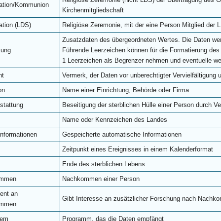
ation/Kommunion
Kirchenmitgliedschaft
ation (LDS)
Religiöse Zeremonie, mit der eine Person Mitglied der 
Zusatzdaten des übergeordneten Wertes. Die Daten wer
zung
Führende Leerzeichen können für die Formatierung de
1 Leerzeichen als Begrenzer nehmen und eventuelle we
ht
Vermerk, der Daten vor unberechtigter Vervielfältigung 
on
Name einer Einrichtung, Behörde oder Firma
stattung
Beseitigung der sterblichen Hülle einer Person durch V
Name oder Kennzeichen des Landes
informationen
Gespeicherte automatische Informationen
Zeitpunkt eines Ereignisses in einem Kalenderformat
Ende des sterblichen Lebens
ommen
Nachkommen einer Person
sent an
Gibt Interesse an zusätzlicher Forschung nach Nachk
ommen
tem
Programm, das die Daten empfängt