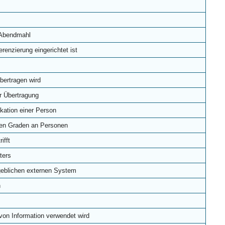
 Abendmahl
renzierung eingerichtet ist
bertragen wird
r Übertragung
ikation einer Person
hen Graden an Personen
ifft
ters
geblichen externen System
n
von Information verwendet wird