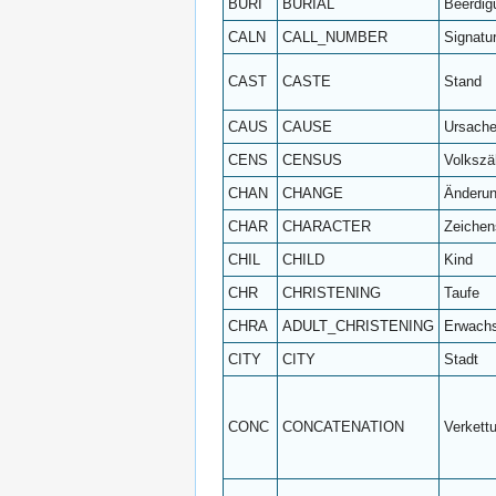
BURI
BURIAL
Beerdig
CALN
CALL_NUMBER
Signatu
CAST
CASTE
Stand
CAUS
CAUSE
Ursach
CENS
CENSUS
Volkszä
CHAN
CHANGE
Änderu
CHAR
CHARACTER
Zeichen
CHIL
CHILD
Kind
CHR
CHRISTENING
Taufe
CHRA
ADULT_CHRISTENING
Erwachs
CITY
CITY
Stadt
CONC
CONCATENATION
Verkett