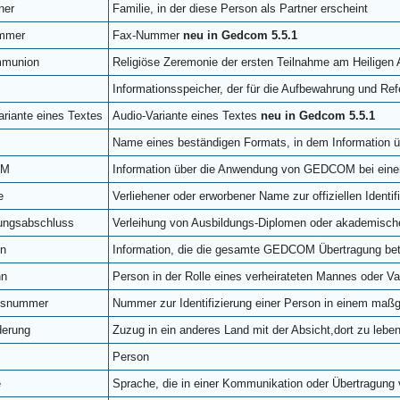
ner
Familie, in der diese Person als Partner erscheint
mmer
Fax-Nummer
neu in Gedcom 5.5.1
mmunion
Religiöse Zeremonie der ersten Teilnahme am Heiligen
Informationsspeicher, der für die Aufbewahrung und Refe
ariante eines Textes
Audio-Variante eines Textes
neu in Gedcom 5.5.1
Name eines beständigen Formats, in dem Information ü
OM
Information über die Anwendung von GEDCOM bei eine
e
Verliehener oder erworbener Name zur offiziellen Identif
ungsabschluss
Verleihung von Ausbildungs-Diplomen oder akademisc
nn
Information, die die gesamte GEDCOM Übertragung betr
nn
Person in der Rolle eines verheirateten Mannes oder Va
ätsnummer
Nummer zur Identifizierung einer Person in einem maß
derung
Zuzug in ein anderes Land mit der Absicht,dort zu lebe
Person
e
Sprache, die in einer Kommunikation oder Übertragung 