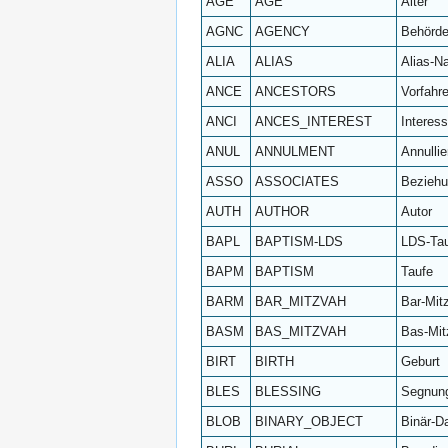
AGE
AGE
Alter
AGNC
AGENCY
Behörd
ALIA
ALIAS
Alias-N
ANCE
ANCESTORS
Vorfahr
ANCI
ANCES_INTEREST
Interes
ANUL
ANNULMENT
Annulli
ASSO
ASSOCIATES
Beziehu
AUTH
AUTHOR
Autor
BAPL
BAPTISM-LDS
LDS-Ta
BAPM
BAPTISM
Taufe
BARM
BAR_MITZVAH
Bar-Mit
BASM
BAS_MITZVAH
Bas-Mi
BIRT
BIRTH
Geburt
BLES
BLESSING
Segnun
BLOB
BINARY_OBJECT
Binär-Da