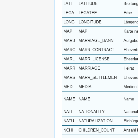
LATI
LATITUDE
Breiten
LEGA
LEGATEE
Erbe
LONG
LONGITUDE
Längeng
MAP
MAP
Karte
n
MARB
MARRIAGE_BANN
Aufgebo
MARC
MARR_CONTRACT
Ehevert
MARL
MARR_LICENSE
Eheerla
MARR
MARRIAGE
Heirat
MARS
MARR_SETTLEMENT
Ehevere
MEDI
MEDIA
Medient
NAME
NAME
Name
NATI
NATIONALITY
National
NATU
NATURALIZATION
Einbürg
NCHI
CHILDREN_COUNT
Anzahl 