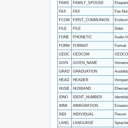
FAMS
FAMILY_SPOUSE
Ehepart
FAX
FAX
Fax-Nu
FCOM
FIRST_COMMUNION
Erstko
FILE
FILE
Datei
FONE
PHONETIC
Audio-V
FORM
FORMAT
Format
GEDC
GEDCOM
GEDC
GIVN
GIVEN_NAME
Vornam
GRAD
GRADUATION
Ausbild
HEAD
HEADER
Vorspa
HUSB
HUSBAND
Ehema
IDNO
IDENT_NUMBER
Identit
IMMI
IMMIGRATION
Einwan
INDI
INDIVIDUAL
Person
LANG
LANGUAGE
Sprach