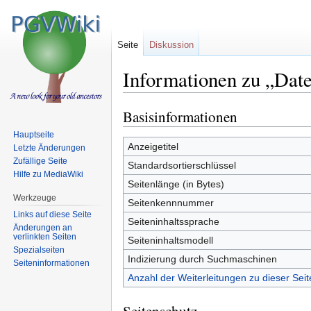
Seite
Diskussion
Informationen zu „Date
Basisinformationen
Zur
Zur
Navigation
Suche
Hauptseite
springen
springen
Anzeigetitel
Letzte Änderungen
Zufällige Seite
Standardsortierschlüssel
Hilfe zu MediaWiki
Seitenlänge (in Bytes)
Werkzeuge
Seitenkennnummer
Links auf diese Seite
Seiteninhaltssprache
Änderungen an
verlinkten Seiten
Seiteninhaltsmodell
Spezialseiten
Indizierung durch Suchmaschinen
Seiten­informationen
Anzahl der Weiterleitungen zu dieser Seit