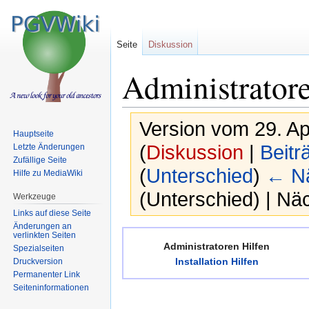
Seite
Diskussion
Administratore
Version vom 29. Ap
Hauptseite
(
Diskussion
|
Beitr
Letzte Änderungen
Zufällige Seite
(
Unterschied
)
← Nä
Hilfe zu MediaWiki
(Unterschied) | Nä
Werkzeuge
Links auf diese Seite
Änderungen an
Zur
Zur
verlinkten Seiten
Administratoren Hilfen
Spezialseiten
Navigation
Suche
Installation Hilfen
Druckversion
springen
springen
Permanenter Link
Seiten­informationen