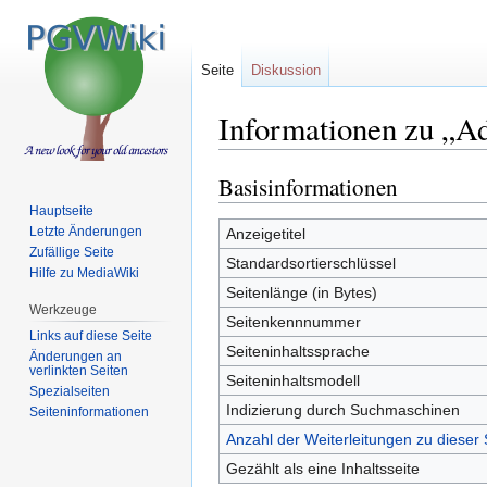
Seite
Diskussion
Informationen zu „Ad
Basisinformationen
Zur
Zur
Navigation
Suche
Hauptseite
springen
springen
Letzte Änderungen
Anzeigetitel
Zufällige Seite
Standardsortierschlüssel
Hilfe zu MediaWiki
Seitenlänge (in Bytes)
Werkzeuge
Seitenkennnummer
Links auf diese Seite
Seiteninhaltssprache
Änderungen an
verlinkten Seiten
Seiteninhaltsmodell
Spezialseiten
Indizierung durch Suchmaschinen
Seiten­informationen
Anzahl der Weiterleitungen zu dieser 
Gezählt als eine Inhaltsseite