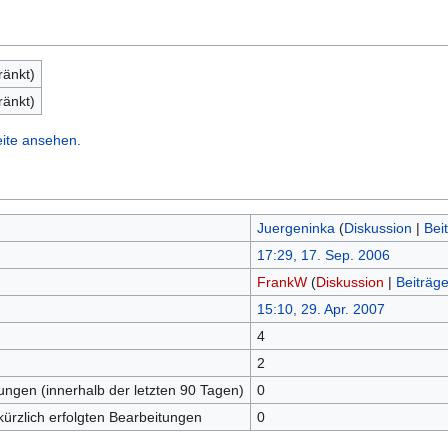
ränkt)
ränkt)
eite ansehen.
Juergeninka
(
Diskussion
|
Bei
17:29, 17. Sep. 2006
FrankW
(
Diskussion
|
Beiträg
15:10, 29. Apr. 2007
4
n
2
tungen (innerhalb der letzten 90 Tagen)
0
kürzlich erfolgten Bearbeitungen
0