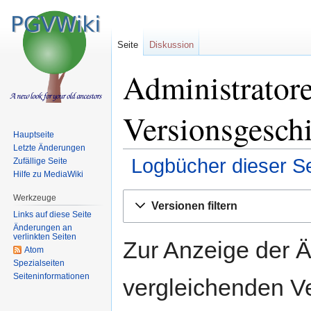
Seite
Diskussion
Administratore
Versionsgesch
Hauptseite
Letzte Änderungen
Logbücher dieser Se
Zufällige Seite
Hilfe zu MediaWiki
Zur
Zur
Werkzeuge
Versionen filtern
Navigation
Suche
Links auf diese Seite
springen
springen
Änderungen an
verlinkten Seiten
Zur Anzeige der 
Atom
Spezialseiten
Seiten­informationen
vergleichenden V