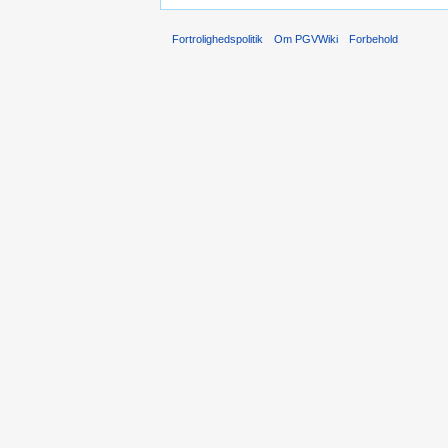
Fortrolighedspolitik
Om PGVWiki
Forbehold