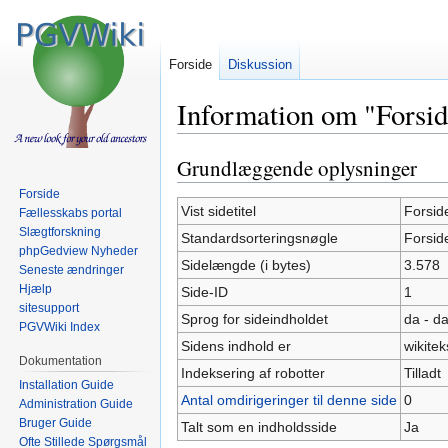
Forside
Diskussion
Information om "Forsi
Grundlæggende oplysninger
Spring
Spring
til
til
Forside
navigation
søgning
Vist sidetitel
Forsid
Fællesskabs portal
Slægtforskning
Standardsorteringsnøgle
Forsid
phpGedview Nyheder
Sidelængde (i bytes)
3.578
Seneste ændringer
Hjælp
Side-ID
1
sitesupport
Sprog for sideindholdet
da - d
PGVWiki Index
Sidens indhold er
wikitek
Dokumentation
Indeksering af robotter
Tilladt
Installation Guide
Antal omdirigeringer til denne side
0
Administration Guide
Bruger Guide
Talt som en indholdsside
Ja
Ofte Stillede Spørgsmål