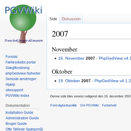
Side
Diskussion
2007
November
Spring
Spring
til
til
Forside
16. November
2007
-
PhpGedView v4.
navigation
søgning
Fællesskabs portal
Slægtforskning
Oktober
phpGedview Nyheder
Seneste ændringer
19. Oktober
2007
-
PhpGedView v4.1.
Hjælp
sitesupport
PGVWiki Index
Denne side blev senest redigeret den 16. december 2007 
Fortrolighedspolitik
Om PGVWiki
Forbehold
Dokumentation
Installation Guide
Administration Guide
Bruger Guide
Ofte Stillede Spørgsmål